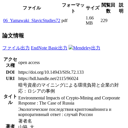
フォーマッ
閲覧回
説
ファイル
サイズ
ト
数
明
1.66
06_Yamawaki_SlavicStudies72
pdf
229
MB
論文情報
ファイル出力
EndNote Basic出力
Mendeley出力
アクセ
open access
ス権
DOI
https://doi.org/10.14943/SlSt.72.133
URI
https://hdl.handle.net/2115/96024
暗号資産のマイニングによる環境負荷と企業の対
応：ロシアの事例
タイト
Environmental Impacts of Crypto-Mining and Corporate
ル
Response : The Case of Russia
Экологические последствия криптомайнинга и
корпоративный ответ : случай России
著者名
著者
山脇, 大