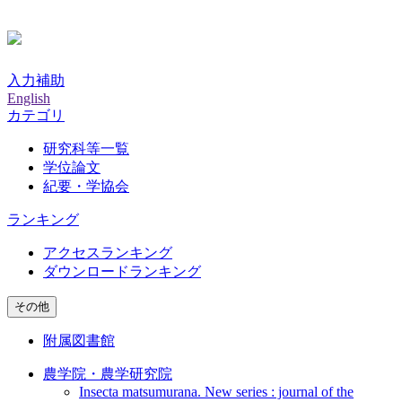
入力補助
English
カテゴリ
研究科等一覧
学位論文
紀要・学協会
ランキング
アクセスランキング
ダウンロードランキング
その他
附属図書館
農学院・農学研究院
Insecta matsumurana. New series : journal of the