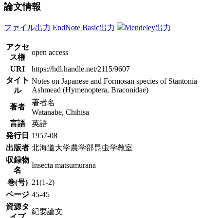
論文情報
ファイル出力
EndNote Basic出力
Mendeley出力
アクセ
open access
ス権
URI
https://hdl.handle.net/2115/9607
タイト
Notes on Japanese and Formosan species of Stantonia
Ashmead (Hymenoptera, Braconidae)
ル
著者名
著者
Watanabe, Chihisa
言語
英語
発行日
1957-08
出版者
北海道大学農学部昆虫学教室
収録物
Insecta matsumurana
名
巻(号)
21(1-2)
ページ
45-45
資源タ
紀要論文
イプ