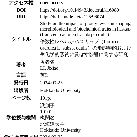
アクセス権
open access
DOI
https://doi.org/10.14943/doctoral.k16080
URI
https://hdl.handle.net/2115/96074
Study on the impact of ploidy levels in shaping
morphological and biochemical traits in haskap
(Lonicera caerulea L. subsp. edulis)
タイトル
倍数性レベルがハスカップ（Lonicera
caerulea L. subsp. edulis）の形態学的および
生化学的形質に及ぼす影響に関する研究
著者名
著者
LI, Jixiao
言語
英語
発行日
2024-09-25
出版者
Hokkaido University
ページ数
101p.
識別子
10101
学位授与機関
機関名
北海道大学
Hokkaido University