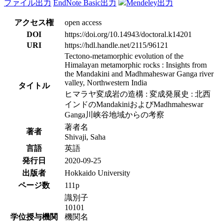
ファイル出力
EndNote Basic出力
Mendeley出力
アクセス権
open access
DOI
https://doi.org/10.14943/doctoral.k14201
URI
https://hdl.handle.net/2115/96121
Tectono-metamorphic evolution of the
Himalayan metamorphic rocks : Insights from
the Mandakini and Madhmaheswar Ganga river
valley, Northwestern India
タイトル
ヒマラヤ変成岩の造構 : 変成発展史 : 北西
インドのMandakiniおよびMadhmaheswar
Ganga川峡谷地域からの考察
著者名
著者
Shivaji, Saha
言語
英語
発行日
2020-09-25
出版者
Hokkaido University
ページ数
111p
識別子
10101
学位授与機関
機関名