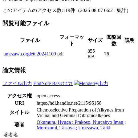
このアイテムのアクセス数:
119
件
（
2026-08-07
06:21 集計
）
閲覧可能ファイル
フォーマッ
閲覧回
ファイル
サイズ
説明
ト
数
855
umezawa.orglett.20241109
pdf
76
KB
論文情報
ファイル出力
EndNote Basic出力
Mendeley出力
アクセス権
open access
URI
https://hdl.handle.net/2115/96166
Chemoselective Preparation of Alkynes from
タイトル
Vicinal and Geminal Dibromoalkenes
Okumura, Hyuga ; Prakoso, Nurcahyo Iman ;
著者
Morozumi, Tatsuya ; Umezawa, Taiki
著者名