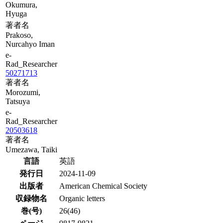
Okumura,
Hyuga
著者名
Prakoso,
Nurcahyo Iman
e-
Rad_Researcher
50271713
著者名
Morozumi,
Tatsuya
e-
Rad_Researcher
20503618
著者名
Umezawa, Taiki
言語
英語
発行日
2024-11-09
出版者
American Chemical Society
収録物名
Organic letters
巻(号)
26(46)