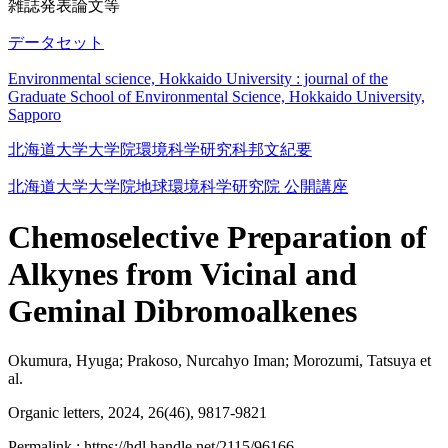
雑誌発表論文等
データセット
Environmental science, Hokkaido University : journal of the
Graduate School of Environmental Science, Hokkaido University,
Sapporo
北海道大学大学院環境科学研究科邦文紀要
北海道大学大学院地球環境科学研究院 公開講座
Chemoselective Preparation of
Alkynes from Vicinal and
Geminal Dibromoalkenes
Okumura, Hyuga; Prakoso, Nurcahyo Iman; Morozumi, Tatsuya et
al.
Organic letters, 2024, 26(46), 9817-9821
Permalink : https://hdl.handle.net/2115/96166