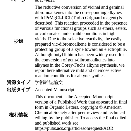
ページ
9817-9821
The reductive conversion of vicinal and geminal
dibromoalkenes into the corresponding alkynes
with iPrMgCl-LiCl (Turbo Grignard reagent) is
described. This reaction proceeded in the presence
of various functional groups such as ethers, esters,
or carbamates under mild conditions in high
yields. Due to the selective reactivity, the easily
抄録
prepared vic-dibromoalkene is considered to be a
protecting group of alkyne toward an electrophile.
Although butyl lithium has been widely used for
the conversion of gem-dibromoalkenes into
alkynes in the Corey-Fuchs alkyne synthesis, we
report here alternative mild and chemoselective
reaction conditions for alkyne synthesis.
資源タイプ
学術雑誌論文
出版タイプ
Accepted Manuscript
This document is the Accepted Manuscript
version of a Published Work that appeared in final
form in Organic Letters, copyright © American
Chemical Society after peer review and technical
権利情報
editing by the publisher. To access the final edited
and published work see
https://pubs.acs.org/articlesonrequest/AOR-