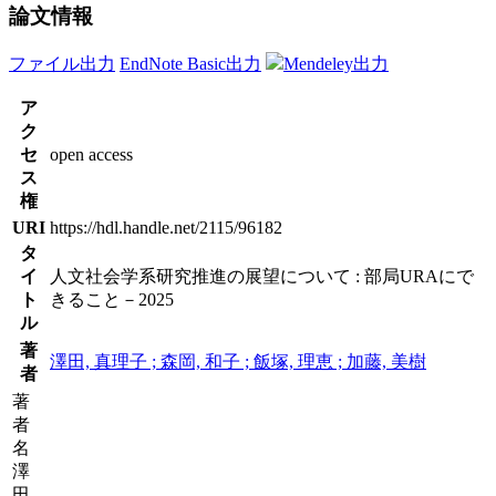
論文情報
ファイル出力
EndNote Basic出力
Mendeley出力
ア
ク
セ
open access
ス
権
URI
https://hdl.handle.net/2115/96182
タ
イ
人文社会学系研究推進の展望について : 部局URAにで
ト
きること－2025
ル
著
澤田, 真理子 ; 森岡, 和子 ; 飯塚, 理恵 ; 加藤, 美樹
者
著
者
名
澤
田,