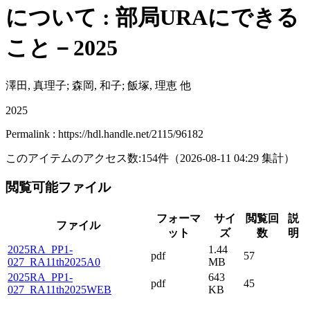
について : 部局URAにできる
こと－2025
澤田, 真理子; 森岡, 和子; 飯塚, 理恵 他
2025
Permalink : https://hdl.handle.net/2115/96182
このアイテムのアクセス数:
154
件
（
2026-08-11
04:29 集計
）
閲覧可能ファイル
フォーマ
サイ
閲覧回
説
ファイル
ット
ズ
数
明
2025RA_PP1-
1.44
pdf
57
027_RA11th2025A0
MB
2025RA_PP1-
643
pdf
45
027_RA11th2025WEB
KB