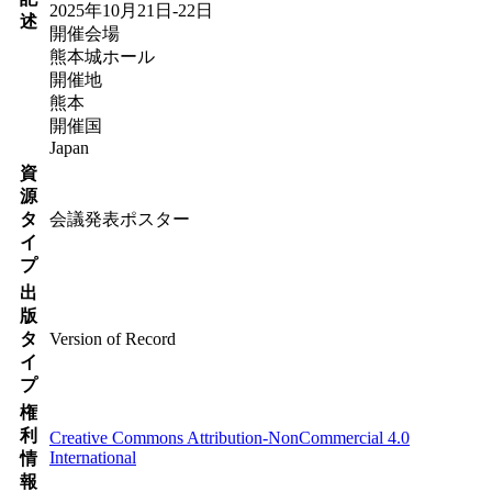
2025年10月21日‐22日
述
開催会場
熊本城ホール
開催地
熊本
開催国
Japan
資
源
タ
会議発表ポスター
イ
プ
出
版
タ
Version of Record
イ
プ
権
利
Creative Commons Attribution-NonCommercial 4.0
International
情
報