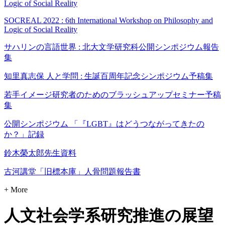
Logic of Social Reality
SOCREAL 2022 : 6th International Workshop on Philosophy and
Logic of Social Reality
サハリンの言語世界 : 北大文学研究科公開シンポジウム報告
集
知里真志保 人と学問 : 生誕百周年記念シンポジウム予稿集
若手イメージ研究者のためのブラッシュアップセミナー予稿
集
公開シンポジウム 「『LGBT』はどうつながってきたの
か？」記録
鈴木榮太郎先生資料
古河講堂「旧標本庫」人骨問題報告書
+ More
人文社会学系研究推進の展望