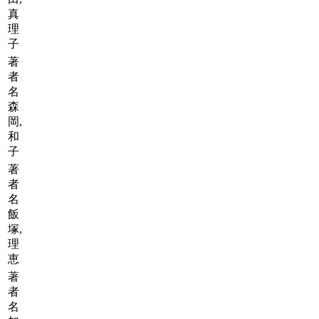
真
理
子
著
者
名
森
岡,
和
子
著
者
名
飯
塚,
理
恵
著
者
名