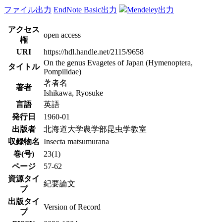
ファイル出力
EndNote Basic出力
Mendeley出力
アクセス
open access
権
URI
https://hdl.handle.net/2115/9658
On the genus Evagetes of Japan (Hymenoptera,
タイトル
Pompilidae)
著者名
著者
Ishikawa, Ryosuke
言語
英語
発行日
1960-01
出版者
北海道大学農学部昆虫学教室
収録物名
Insecta matsumurana
巻(号)
23(1)
ページ
57-62
資源タイ
紀要論文
プ
出版タイ
Version of Record
プ