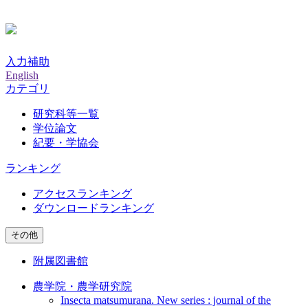
入力補助
English
カテゴリ
研究科等一覧
学位論文
紀要・学協会
ランキング
アクセスランキング
ダウンロードランキング
その他
附属図書館
農学院・農学研究院
Insecta matsumurana. New series : journal of the