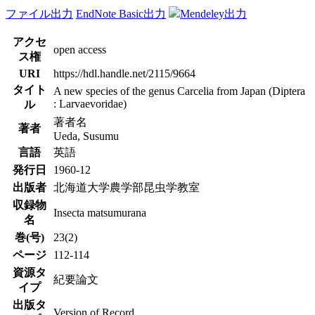
ファイル出力
EndNote Basic出力
Mendeley出力
アクセ
open access
ス権
URI
https://hdl.handle.net/2115/9664
タイト
A new species of the genus Carcelia from Japan (Diptera
: Larvaevoridae)
ル
著者名
著者
Ueda, Susumu
言語
英語
発行日
1960-12
出版者
北海道大学農学部昆虫学教室
収録物
Insecta matsumurana
名
巻(号)
23(2)
ページ
112-114
資源タ
紀要論文
イプ
出版タ
Version of Record