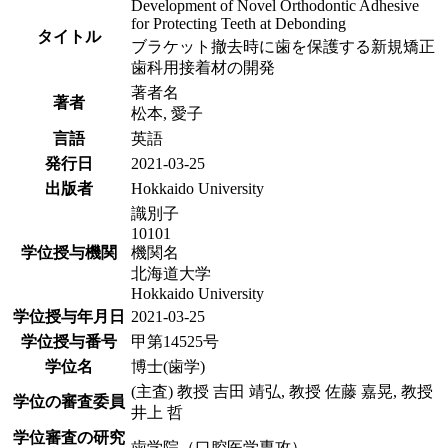
Development of Novel Orthodontic Adhesive
for Protecting Teeth at Debonding
タイトル
ブラケット撤去時に歯を保護する新規矯正
歯科用接着材の開発
著者名
著者
松本, 愛子
言語
英語
発行日
2021-03-25
出版者
Hokkaido University
識別子
10101
学位授与機関
機関名
北海道大学
Hokkaido University
学位授与年月日
2021-03-25
学位授与番号
甲第14525号
学位名
博士(歯学)
(主査) 教授 吉田 靖弘, 教授 佐藤 嘉晃, 教授
学位の審査委員
井上 哲
学位審査の研究
歯学院（口腔医学専攻）