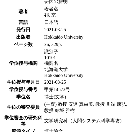
要因の解明
著者名
著者
祁, 京
言語
日本語
発行日
2021-03-25
出版者
Hokkaido University
ページ数
xii, 329p.
識別子
10101
学位授与機関
機関名
北海道大学
Hokkaido University
学位授与年月日
2021-03-25
学位授与番号
甲第14573号
学位名
博士(文学)
(主査) 教授 安達 真由美, 教授 川端 康弘,
学位の審査委員
教授 結城 雅樹
学位審査の研究科
文学研究科（人間システム科学専攻）
等
資源タイプ
博士論文