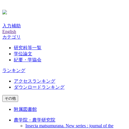
入力補助
English
カテゴリ
研究科等一覧
学位論文
紀要・学協会
ランキング
アクセスランキング
ダウンロードランキング
その他
附属図書館
農学院・農学研究院
Insecta matsumurana. New series : journal of the