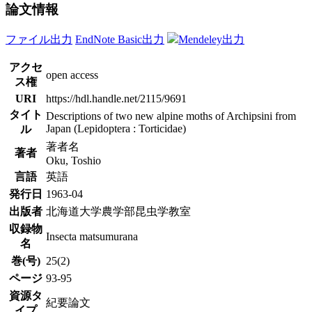
論文情報
ファイル出力
EndNote Basic出力
Mendeley出力
アクセ
open access
ス権
URI
https://hdl.handle.net/2115/9691
タイト
Descriptions of two new alpine moths of Archipsini from
Japan (Lepidoptera : Torticidae)
ル
著者名
著者
Oku, Toshio
言語
英語
発行日
1963-04
出版者
北海道大学農学部昆虫学教室
収録物
Insecta matsumurana
名
巻(号)
25(2)
ページ
93-95
資源タ
紀要論文
イプ