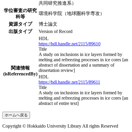
共同研究推進系）
学位審査の研究
環境科学院（地球圏科学専攻）
科等
資源タイプ
博士論文
出版タイプ
Version of Record
HDL
https://hdl.handle.net/2115/89610
Title
A study on inclusions in ice layers formed by
melting and refreezing processes in ice cores [an
abstract of dissertation and a summary of
関連情報
dissertation review]
(isReferencedBy)
HDL
https://hdl.handle.net/2115/89611
Title
A study on inclusions in ice layers formed by
melting and refreezing processes in ice cores [an
abstract of entire text]
ホームへ戻る
Copyright © Hokkaido University Library All rights Reserved