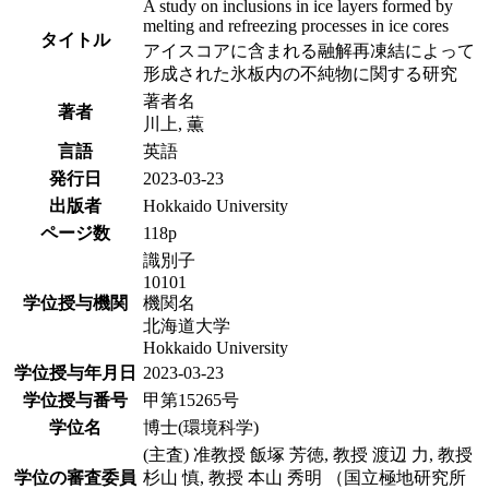
A study on inclusions in ice layers formed by
melting and refreezing processes in ice cores
タイトル
アイスコアに含まれる融解再凍結によって
形成された氷板内の不純物に関する研究
著者名
著者
川上, 薫
言語
英語
発行日
2023-03-23
出版者
Hokkaido University
ページ数
118p
識別子
10101
学位授与機関
機関名
北海道大学
Hokkaido University
学位授与年月日
2023-03-23
学位授与番号
甲第15265号
学位名
博士(環境科学)
(主査) 准教授 飯塚 芳徳, 教授 渡辺 力, 教授
学位の審査委員
杉山 慎, 教授 本山 秀明 （国立極地研究所