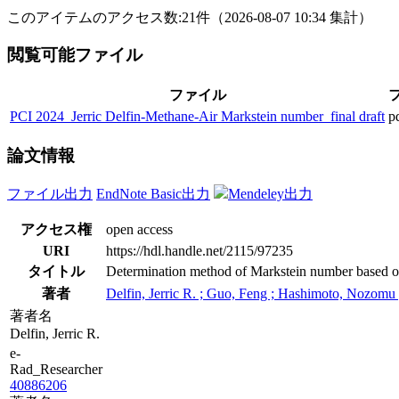
このアイテムのアクセス数:
21
件
（
2026-08-07
10:34 集計
）
閲覧可能ファイル
ファイル
PCI 2024_Jerric Delfin-Methane-Air Markstein number_final draft
p
論文情報
ファイル出力
EndNote Basic出力
Mendeley出力
アクセス権
open access
URI
https://hdl.handle.net/2115/97235
タイトル
Determination method of Markstein number based on
著者
Delfin, Jerric R. ; Guo, Feng ; Hashimoto, Nozomu 
著者名
Delfin, Jerric R.
e-
Rad_Researcher
40886206