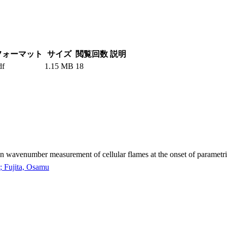
フォーマット
サイズ
閲覧回数
説明
df
1.15 MB
18
 wavenumber measurement of cellular flames at the onset of parametri
; Fujita, Osamu