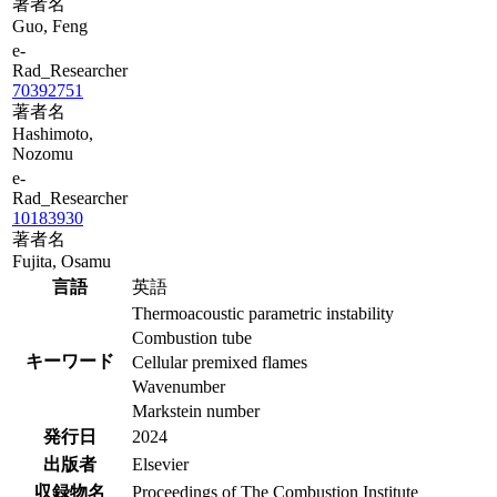
著者名
Guo, Feng
e-
Rad_Researcher
70392751
著者名
Hashimoto,
Nozomu
e-
Rad_Researcher
10183930
著者名
Fujita, Osamu
言語
英語
Thermoacoustic parametric instability
Combustion tube
キーワード
Cellular premixed flames
Wavenumber
Markstein number
発行日
2024
出版者
Elsevier
収録物名
Proceedings of The Combustion Institute