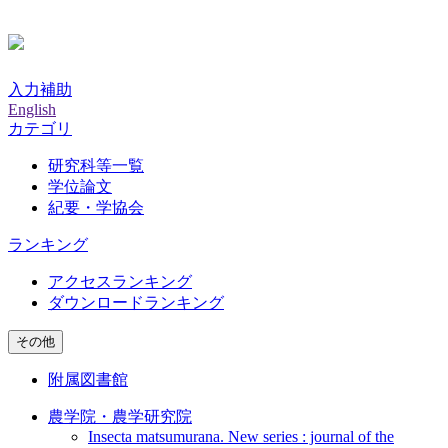
入力補助
English
カテゴリ
研究科等一覧
学位論文
紀要・学協会
ランキング
アクセスランキング
ダウンロードランキング
その他
附属図書館
農学院・農学研究院
Insecta matsumurana. New series : journal of the