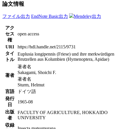
論文情報
ファイル出力
EndNote Basic出力
Mendeley出力
アク
セス
open access
権
URI
https://hdl.handle.net/2115/9731
タイ
Euplusia longipennis (Friese) und ihre merkwürdigen
Brutzellen aus Kolumbien (Hymenoptera, Apidae)
トル
著者名
Sakagami, Shoichi F.
著者
著者名
Sturm, Helmut
言語
ドイツ語
発行
1965-08
日
出版
FACULTY OF AGRICULTURE, HOKKAIDO
UNIVERSITY
者
収録
Insecta matsumurana