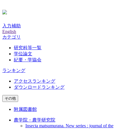
入力補助
English
カテゴリ
研究科等一覧
学位論文
紀要・学協会
ランキング
アクセスランキング
ダウンロードランキング
その他
附属図書館
農学院・農学研究院
Insecta matsumurana. New series : journal of the