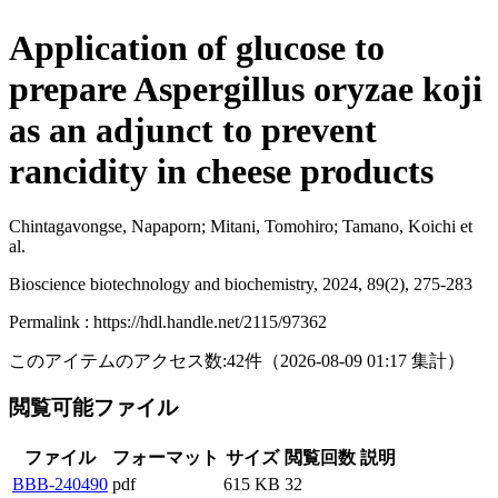
Application of glucose to
prepare Aspergillus oryzae koji
as an adjunct to prevent
rancidity in cheese products
Chintagavongse, Napaporn; Mitani, Tomohiro; Tamano, Koichi et
al.
Bioscience biotechnology and biochemistry, 2024, 89(2), 275-283
Permalink : https://hdl.handle.net/2115/97362
このアイテムのアクセス数:
42
件
（
2026-08-09
01:17 集計
）
閲覧可能ファイル
ファイル
フォーマット
サイズ
閲覧回数
説明
BBB-240490
pdf
615 KB
32