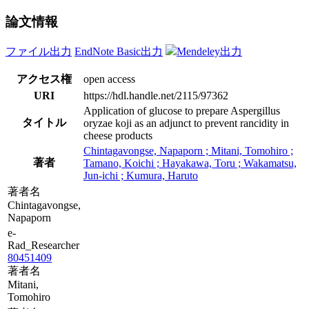
論文情報
ファイル出力
EndNote Basic出力
Mendeley出力
アクセス権
open access
URI
https://hdl.handle.net/2115/97362
Application of glucose to prepare Aspergillus
タイトル
oryzae koji as an adjunct to prevent rancidity in
cheese products
Chintagavongse, Napaporn ; Mitani, Tomohiro ;
著者
Tamano, Koichi ; Hayakawa, Toru ; Wakamatsu,
Jun-ichi ; Kumura, Haruto
著者名
Chintagavongse,
Napaporn
e-
Rad_Researcher
80451409
著者名
Mitani,
Tomohiro