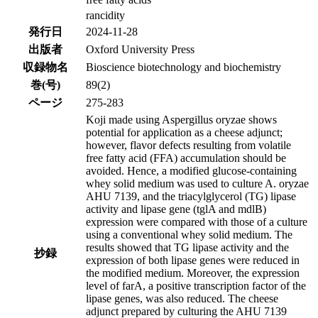
rancidity
発行日
2024-11-28
出版者
Oxford University Press
収録物名
Bioscience biotechnology and biochemistry
巻(号)
89(2)
ページ
275-283
Koji made using Aspergillus oryzae shows
potential for application as a cheese adjunct;
however, flavor defects resulting from volatile
free fatty acid (FFA) accumulation should be
avoided. Hence, a modified glucose-containing
whey solid medium was used to culture A. oryzae
AHU 7139, and the triacylglycerol (TG) lipase
activity and lipase gene (tglA and mdlB)
expression were compared with those of a culture
using a conventional whey solid medium. The
results showed that TG lipase activity and the
抄録
expression of both lipase genes were reduced in
the modified medium. Moreover, the expression
level of farA, a positive transcription factor of the
lipase genes, was also reduced. The cheese
adjunct prepared by culturing the AHU 7139