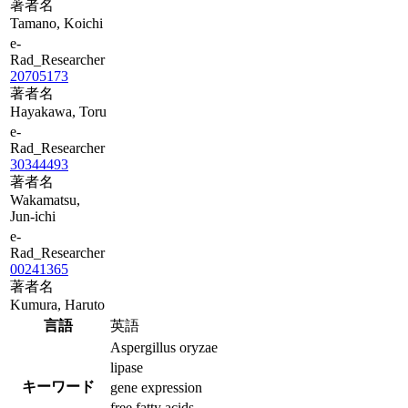
著者名
Tamano, Koichi
e-
Rad_Researcher
20705173
著者名
Hayakawa, Toru
e-
Rad_Researcher
30344493
著者名
Wakamatsu,
Jun-ichi
e-
Rad_Researcher
00241365
著者名
Kumura, Haruto
言語
英語
Aspergillus oryzae
lipase
キーワード
gene expression
free fatty acids