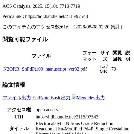
ACS Catalysis, 2025, 15(10), 7710-7719
Permalink : https://hdl.handle.net/2115/97543
このアイテムのアクセス数:
61
件
（
2026-08-08
02:20 集計
）
閲覧可能ファイル
フォー
サイ
閲覧
説
ファイル
マット
ズ
回数
明
1.27
N2ORR_SnPdPt100_manuscript_ver32
pdf
70
MB
論文情報
ファイル出力
EndNote Basic出力
Mendeley出力
アクセス権
open access
URI
https://hdl.handle.net/2115/97543
Electrocatalytic Nitrous Oxide Reduction
タイトル
Reaction at Sn-Modified Pd–Pt Single Crystalline