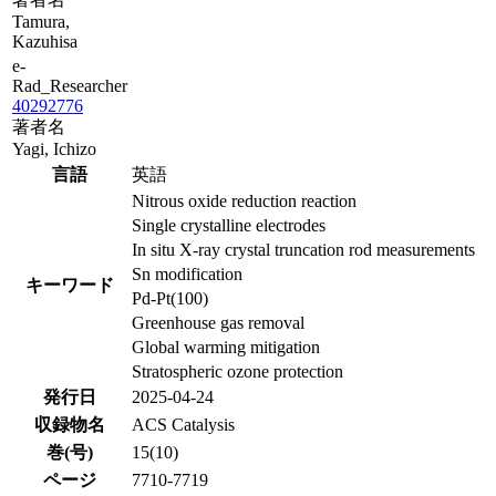
Tamura,
Kazuhisa
e-
Rad_Researcher
40292776
著者名
Yagi, Ichizo
言語
英語
Nitrous oxide reduction reaction
Single crystalline electrodes
In situ X-ray crystal truncation rod measurements
Sn modification
キーワード
Pd-Pt(100)
Greenhouse gas removal
Global warming mitigation
Stratospheric ozone protection
発行日
2025-04-24
収録物名
ACS Catalysis
巻(号)
15(10)
ページ
7710-7719