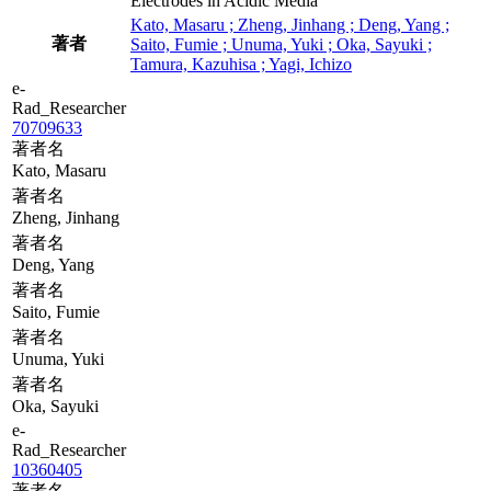
Electrodes in Acidic Media
Kato, Masaru ; Zheng, Jinhang ; Deng, Yang ;
著者
Saito, Fumie ; Unuma, Yuki ; Oka, Sayuki ;
Tamura, Kazuhisa ; Yagi, Ichizo
e-
Rad_Researcher
70709633
著者名
Kato, Masaru
著者名
Zheng, Jinhang
著者名
Deng, Yang
著者名
Saito, Fumie
著者名
Unuma, Yuki
著者名
Oka, Sayuki
e-
Rad_Researcher
10360405
著者名