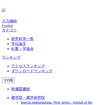
入力補助
English
カテゴリ
研究科等一覧
学位論文
紀要・学協会
ランキング
アクセスランキング
ダウンロードランキング
その他
附属図書館
農学院・農学研究院
Insecta matsumurana. New series : journal of the