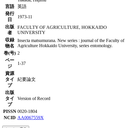
言語
英語
発行
1973-11
日
出版
FACULTY OF AGRICULTURE, HOKKAIDO
UNIVERSITY
者
収録
Insecta matsumurana. New series : journal of the Faculty of
Agriculture Hokkaido University, series entomology.
物名
巻(号)
2
ペー
1-37
ジ
資源
タイ
紀要論文
プ
出版
タイ
Version of Record
プ
PISSN
0020-1804
NCID
AA0067559X