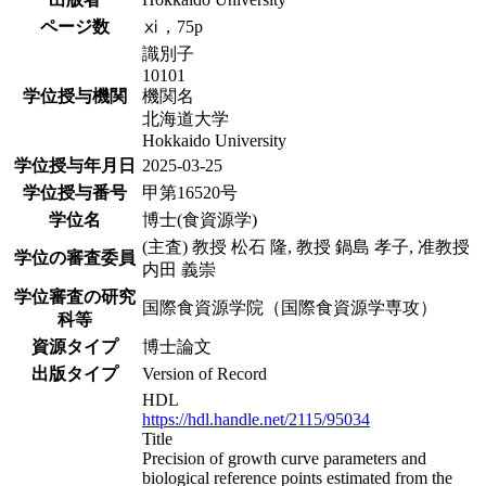
ページ数
ⅺ，75p
識別子
10101
学位授与機関
機関名
北海道大学
Hokkaido University
学位授与年月日
2025-03-25
学位授与番号
甲第16520号
学位名
博士(食資源学)
(主査) 教授 松石 隆, 教授 鍋島 孝子, 准教授
学位の審査委員
内田 義崇
学位審査の研究
国際食資源学院（国際食資源学専攻）
科等
資源タイプ
博士論文
出版タイプ
Version of Record
HDL
https://hdl.handle.net/2115/95034
Title
Precision of growth curve parameters and
biological reference points estimated from the