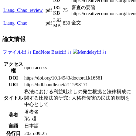
https://creativecommons.org/licen
185
審査の要旨
Liang_Chao_review
pdf
75
KB
https://creativecommons.org/licen
3.92
全文
Liang_Chao
pdf
830
MB
論文情報
ファイル出力
EndNote Basic出力
Mendeley出力
アクセス
open access
権
DOI
https://doi.org/10.14943/doctoral.k16561
URI
https://hdl.handle.net/2115/98171
私法における利益吐出しの発生根拠と法律構成に
タイトル
関する比較法的研究 : 人格権侵害の民法的規制を
中心として
著者名
著者
梁, 超
言語
日本語
発行日
2025-09-25