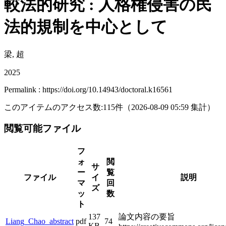
較法的研究 : 人格権侵害の民
法的規制を中心として
梁, 超
2025
Permalink : https://doi.org/10.14943/doctoral.k16561
このアイテムのアクセス数:
115
件
（
2026-08-09
05:59 集計
）
閲覧可能ファイル
フ
ォ
閲
サ
ー
覧
ファイル
イ
説明
マ
回
ズ
ッ
数
ト
137
論文内容の要旨
Liang_Chao_abstract
pdf
74
KB