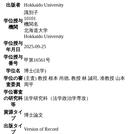
出版者
Hokkaido University
識別子
10101
学位授与
機関名
機関
北海道大学
Hokkaido University
学位授与
2025-09-25
年月日
学位授与
甲第16561号
番号
学位名
博士(法学)
学位の審
(主査) 教授 根本 尚徳, 教授 林 誠司, 准教授 山本
査委員
周平
学位審査
の研究科
法学研究科（法学政治学専攻）
等
資源タイ
博士論文
プ
出版タイ
Version of Record
プ