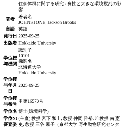
住個体群に関する研究 : 食性と大きな環境撹乱の影
響
著者名
著者
JOHNSTONE, Jackson Brooks
言語
英語
発行日
2025-09-25
出版者
Hokkaido University
識別子
10101
学位授
機関名
与機関
北海道大学
Hokkaido University
学位授
与年月
2025-09-25
日
学位授
甲第16573号
与番号
学位名
博士(環境科学)
学位の
(主査) 教授 宮下 和士, 教授 仲岡 雅裕, 准教授 南 憲
審査委
吏, 教授 三谷 曜子（京都大学 野生動物研究センタ