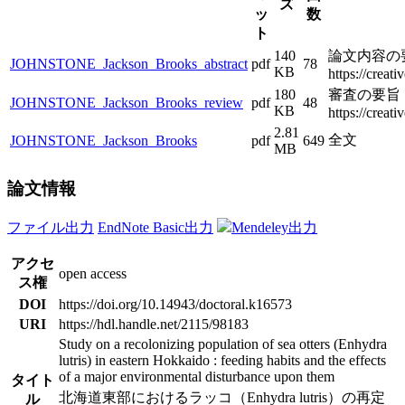
ズ
ッ
数
ト
140
論文内容の
JOHNSTONE_Jackson_Brooks_abstract
pdf
78
KB
https://creat
180
審査の要旨
JOHNSTONE_Jackson_Brooks_review
pdf
48
KB
https://creat
2.81
全文
JOHNSTONE_Jackson_Brooks
pdf
649
MB
論文情報
ファイル出力
EndNote Basic出力
Mendeley出力
アクセ
open access
ス権
DOI
https://doi.org/10.14943/doctoral.k16573
URI
https://hdl.handle.net/2115/98183
Study on a recolonizing population of sea otters (Enhydra
lutris) in eastern Hokkaido : feeding habits and the effects
of a major environmental disturbance upon them
タイト
北海道東部におけるラッコ（Enhydra lutris）の再定
ル