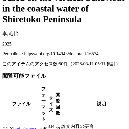
in the coastal water of
Shiretoko Peninsula
李, 心怡
2025
Permalink : https://doi.org/10.14943/doctoral.k16574
このアイテムのアクセス数:
50
件
（
2026-08-11
05:31 集計
）
閲覧可能ファイル
フ
ォ
閲
サ
ー
覧
ファイル
イ
説明
マ
回
ズ
ッ
数
ト
834
論文内容の要旨
LI_Xinyi_abstract
pdf
33