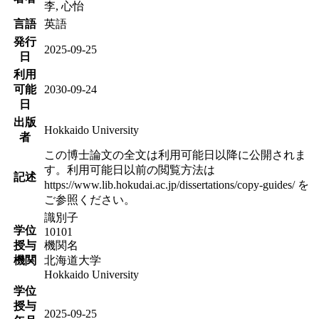
李, 心怡
言語
英語
発行
2025-09-25
日
利用
可能
2030-09-24
日
出版
Hokkaido University
者
この博士論文の全文は利用可能日以降に公開されま
す。利用可能日以前の閲覧方法は
記述
https://www.lib.hokudai.ac.jp/dissertations/copy-guides/ を
ご参照ください。
識別子
学位
10101
授与
機関名
機関
北海道大学
Hokkaido University
学位
授与
2025-09-25