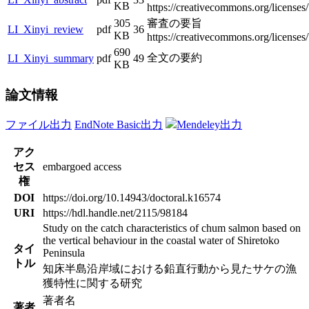
KB
https://creativecommons.org/licenses/
305
審査の要旨
LI_Xinyi_review
pdf
36
KB
https://creativecommons.org/licenses/
690
全文の要約
LI_Xinyi_summary
pdf
49
KB
論文情報
ファイル出力
EndNote Basic出力
Mendeley出力
アク
セス
embargoed access
権
DOI
https://doi.org/10.14943/doctoral.k16574
URI
https://hdl.handle.net/2115/98184
Study on the catch characteristics of chum salmon based on
the vertical behaviour in the coastal water of Shiretoko
タイ
Peninsula
トル
知床半島沿岸域における鉛直行動から見たサケの漁
獲特性に関する研究
著者名
著者