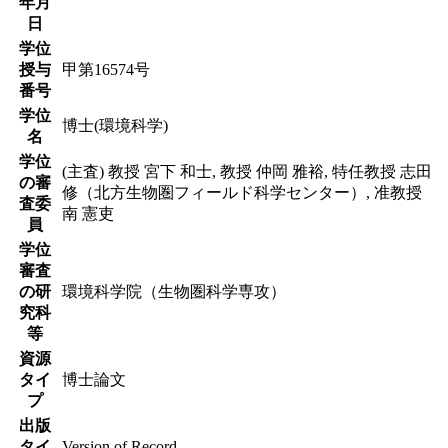
年月
日
学位
授与
甲第16574号
番号
学位
博士(環境科学)
名
学位
(主査) 教授 宮下 和士, 教授 仲岡 雅裕, 特任教授 志田
の審
修（北方生物圏フィールド科学センター）, 准教授
査委
南 憲吏
員
学位
審査
の研
環境科学院（生物圏科学専攻）
究科
等
資源
タイ
博士論文
プ
出版
タイ
Version of Record