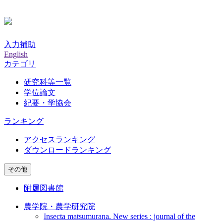
入力補助
English
カテゴリ
研究科等一覧
学位論文
紀要・学協会
ランキング
アクセスランキング
ダウンロードランキング
その他
附属図書館
農学院・農学研究院
Insecta matsumurana. New series : journal of the