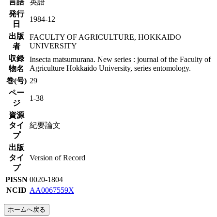
言語
英語
発行
1984-12
日
出版
FACULTY OF AGRICULTURE, HOKKAIDO
UNIVERSITY
者
収録
Insecta matsumurana. New series : journal of the Faculty of
Agriculture Hokkaido University, series entomology.
物名
巻(号)
29
ペー
1-38
ジ
資源
タイ
紀要論文
プ
出版
タイ
Version of Record
プ
PISSN
0020-1804
NCID
AA0067559X
ホームへ戻る