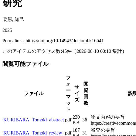
研究
栗原, 知己
2025
Permalink : https://doi.org/10.14943/doctoral.k16641
このアイテムのアクセス数:
45
件
（
2026-08-10
00:10 集計
）
閲覧可能ファイル
フ
ォ
閲
サ
ー
覧
ファイル
イ
説
マ
回
ズ
ッ
数
ト
230
論文内容の要旨
KURIBARA_Tomoki_abstract
pdf
36
KB
https://creativecommons
187
審査の要旨
KURIBARA_Tomoki_review
pdf
31
KB