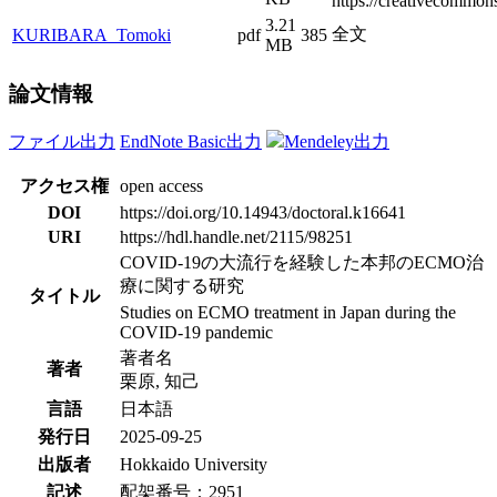
https://creativecommons
3.21
全文
KURIBARA_Tomoki
pdf
385
MB
論文情報
ファイル出力
EndNote Basic出力
Mendeley出力
アクセス権
open access
DOI
https://doi.org/10.14943/doctoral.k16641
URI
https://hdl.handle.net/2115/98251
COVID-19の大流行を経験した本邦のECMO治
療に関する研究
タイトル
Studies on ECMO treatment in Japan during the
COVID-19 pandemic
著者名
著者
栗原, 知己
言語
日本語
発行日
2025-09-25
出版者
Hokkaido University
記述
配架番号：2951