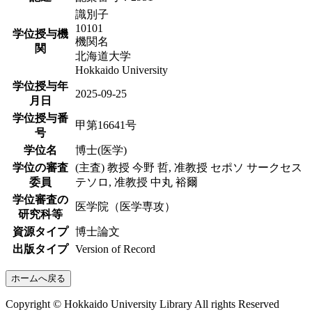
識別子
10101
学位授与機
機関名
関
北海道大学
Hokkaido University
学位授与年
2025-09-25
月日
学位授与番
甲第16641号
号
学位名
博士(医学)
学位の審査
(主査) 教授 今野 哲, 准教授 セポソ サークセス
委員
テソロ, 准教授 中丸 裕爾
学位審査の
医学院（医学専攻）
研究科等
資源タイプ
博士論文
出版タイプ
Version of Record
ホームへ戻る
Copyright © Hokkaido University Library All rights Reserved