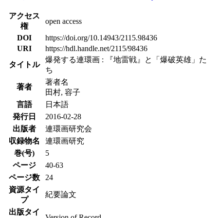
アクセス
open access
権
DOI
https://doi.org/10.14943/2115.98436
URI
https://hdl.handle.net/2115/98436
爆発する連環画 : 『地雷戦』と「爆破英雄」た
タイトル
ち
著者名
著者
田村, 容子
言語
日本語
発行日
2016-02-28
出版者
連環画研究会
収録物名
連環画研究
巻(号)
5
ページ
40-63
ページ数
24
資源タイ
紀要論文
プ
出版タイ
Version of Record