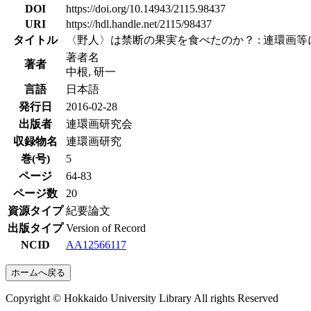
DOI
https://doi.org/10.14943/2115.98437
URI
https://hdl.handle.net/2115/98437
タイトル
〈野人〉は禁断の果実を食べたのか？ : 連環画
著者名
著者
中根, 研一
言語
日本語
発行日
2016-02-28
出版者
連環画研究会
収録物名
連環画研究
巻(号)
5
ページ
64-83
ページ数
20
資源タイプ
紀要論文
出版タイプ
Version of Record
NCID
AA12566117
ホームへ戻る
Copyright © Hokkaido University Library All rights Reserved