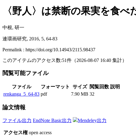
〈野人〉は禁断の果実を食べた
中根, 研一
連環画研究, 2016, 5, 64-83
Permalink : https://doi.org/10.14943/2115.98437
このアイテムのアクセス数:
51
件
（
2026-08-07
16:40 集計
）
閲覧可能ファイル
ファイル
フォーマット
サイズ
閲覧回数
説明
renkanga_5_64-83
pdf
7.90 MB
32
論文情報
ファイル出力
EndNote Basic出力
Mendeley出力
アクセス権
open access