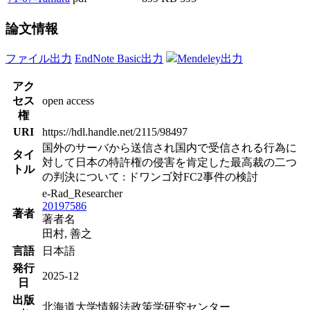
論文情報
ファイル出力
EndNote Basic出力
Mendeley出力
アク
セス
open access
権
URI
https://hdl.handle.net/2115/98497
国外のサーバから送信され国内で受信される行為に
タイ
対して日本の特許権の侵害を肯定した最高裁の二つ
トル
の判決について : ドワンゴ対FC2事件の検討
e-Rad_Researcher
20197586
著者
著者名
田村, 善之
言語
日本語
発行
2025-12
日
出版
北海道大学情報法政策学研究センター