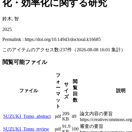
化・効率化に関する研究
鈴木, 智
2025
Permalink : https://doi.org/10.14943/doctoral.k16685
このアイテムのアクセス数:
237
件
（
2026-08-08
16:01 集計
）
閲覧可能ファイル
フ
ォ
閲
サ
ー
覧
ファイル
イ
説明
マ
回
ズ
ッ
数
ト
209
論文内容の要旨
SUZUKI_Tomo_abstract
pdf
49
KB
https://creativecommons.org/
91.9
審査の要旨
SUZUKI_Tomo_review
pdf
100
KB