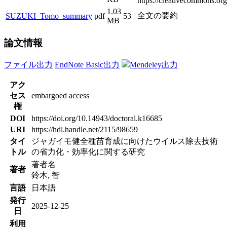
https://creativecommons.org/
1.03
全文の要約
SUZUKI_Tomo_summary
pdf
53
MB
論文情報
ファイル出力
EndNote Basic出力
Mendeley出力
アク
セス
embargoed access
権
DOI
https://doi.org/10.14943/doctoral.k16685
URI
https://hdl.handle.net/2115/98659
タイ
ジャガイモ健全種苗育成に向けたウイルス除去技術
トル
の省力化・効率化に関する研究
著者名
著者
鈴木, 智
言語
日本語
発行
2025-12-25
日
利用