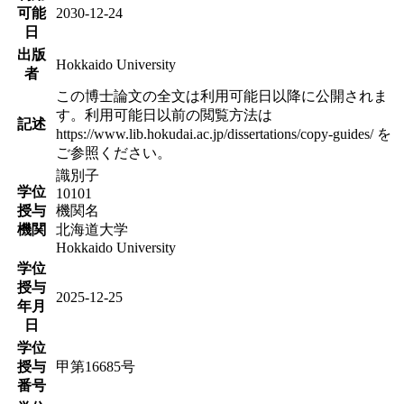
可能
2030-12-24
日
出版
Hokkaido University
者
この博士論文の全文は利用可能日以降に公開されま
す。利用可能日以前の閲覧方法は
記述
https://www.lib.hokudai.ac.jp/dissertations/copy-guides/ を
ご参照ください。
識別子
学位
10101
授与
機関名
機関
北海道大学
Hokkaido University
学位
授与
2025-12-25
年月
日
学位
授与
甲第16685号
番号