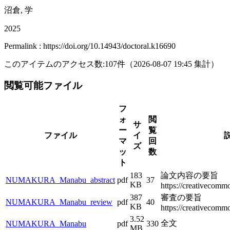
沼倉, 学
2025
Permalink : https://doi.org/10.14943/doctoral.k16690
このアイテムのアクセス数:
107
件
（
2026-08-07
19:45 集計
）
閲覧可能ファイル
フ
ォ
閲
サ
ー
覧
ファイル
イ
マ
回
ズ
ッ
数
ト
183
論文内容の要旨
NUMAKURA_Manabu_abstract
pdf
37
KB
https://creativecommo
387
審査の要旨
NUMAKURA_Manabu_review
pdf
40
KB
https://creativecommo
3.52
全文
NUMAKURA_Manabu
pdf
330
MB