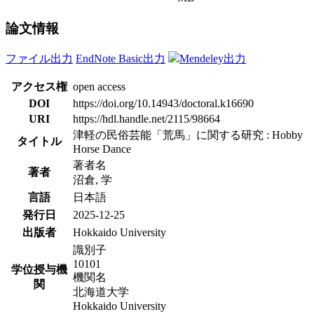
論文情報
ファイル出力
EndNote Basic出力
Mendeley出力
アクセス権
open access
DOI
https://doi.org/10.14943/doctoral.k16690
URI
https://hdl.handle.net/2115/98664
津軽の民俗芸能「荒馬」に関する研究 : Hobby
タイトル
Horse Dance
著者名
著者
沼倉, 学
言語
日本語
発行日
2025-12-25
出版者
Hokkaido University
識別子
10101
学位授与機
機関名
関
北海道大学
Hokkaido University