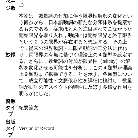
ペー
13
ジ数
本論は，数量詞の付加に伴う限界性解釈の変化とい
う観点から，日本語動詞の新たな分類体系を提案す
るものである。従来ほとんど注目されてこなかった
開始限界を取り入れ，動詞には開始限界と終了限界
という２つの限界が存在すると想定する。その上
で，従来の限界動詞・非限界動詞の二分法に代わ
抄録
り，両限界の有無に基づく理論上の４類型を設定す
る。さらに，数量詞の付加が限界性（telicity）の解
釈を変化させる可能性を分析し，この４類型が理論
上９類型まで拡張できることを示す。各類型につい
て，成立可能性・文脈依存性を詳細に検討し，数量
詞が動詞のアスペクト的特性に及ぼす多様な作用を
明らかにした。
資源
タイ
紀要論文
プ
出版
タイ
Version of Record
プ