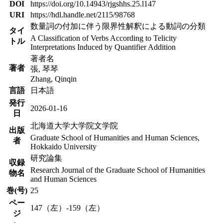
DOI
https://doi.org/10.14943/rjgshhs.25.l147
URI
https://hdl.handle.net/2115/98768
数量詞の付加に伴う限界性解釈による動詞の分類
タイ
A Classification of Verbs According to Telicity
トル
Interpretations Induced by Quantifier Addition
著者名
著者
張, 琴琴
Zhang, Qinqin
言語
日本語
発行
2026-01-16
日
北海道大学大学院文学院
出版
Graduate School of Humanities and Human Sciences,
者
Hokkaido University
研究論集
収録
Research Journal of the Graduate School of Humanities
物名
and Human Sciences
巻(号)
25
ペー
147（左）-159（左）
ジ