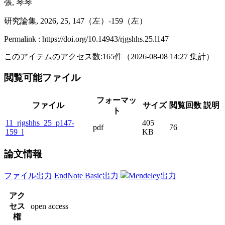
張, 琴琴
研究論集, 2026, 25, 147（左）-159（左）
Permalink : https://doi.org/10.14943/rjgshhs.25.l147
このアイテムのアクセス数:
165
件
（
2026-08-08
14:27 集計
）
閲覧可能ファイル
フォーマッ
ファイル
サイズ
閲覧回数
説明
ト
11_rjgshhs_25_p147-
405
pdf
76
159_l
KB
論文情報
ファイル出力
EndNote Basic出力
Mendeley出力
アク
セス
open access
権