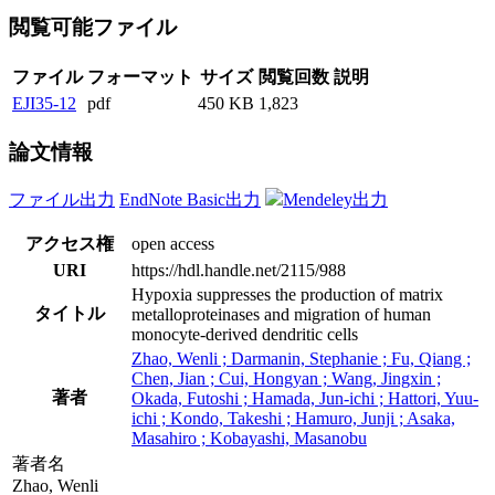
閲覧可能ファイル
ファイル
フォーマット
サイズ
閲覧回数
説明
EJI35-12
pdf
450 KB
1,823
論文情報
ファイル出力
EndNote Basic出力
Mendeley出力
アクセス権
open access
URI
https://hdl.handle.net/2115/988
Hypoxia suppresses the production of matrix
タイトル
metalloproteinases and migration of human
monocyte-derived dendritic cells
Zhao, Wenli ; Darmanin, Stephanie ; Fu, Qiang ;
Chen, Jian ; Cui, Hongyan ; Wang, Jingxin ;
著者
Okada, Futoshi ; Hamada, Jun-ichi ; Hattori, Yuu-
ichi ; Kondo, Takeshi ; Hamuro, Junji ; Asaka,
Masahiro ; Kobayashi, Masanobu
著者名
Zhao, Wenli