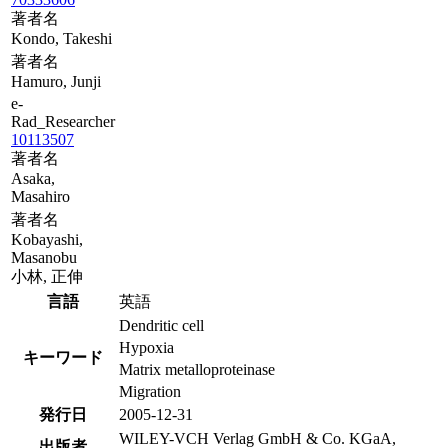
著者名
Kondo, Takeshi
著者名
Hamuro, Junji
e-
Rad_Researcher
10113507
著者名
Asaka,
Masahiro
著者名
Kobayashi,
Masanobu
小林, 正伸
言語
英語
Dendritic cell
Hypoxia
キーワード
Matrix metalloproteinase
Migration
発行日
2005-12-31
WILEY-VCH Verlag GmbH & Co. KGaA,
出版者