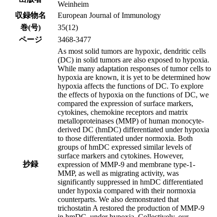
Weinheim
収録物名
European Journal of Immunology
巻(号)
35(12)
ページ
3468-3477
As most solid tumors are hypoxic, dendritic cells
(DC) in solid tumors are also exposed to hypoxia.
While many adaptation responses of tumor cells to
hypoxia are known, it is yet to be determined how
hypoxia affects the functions of DC. To explore
the effects of hypoxia on the functions of DC, we
compared the expression of surface markers,
cytokines, chemokine receptors and matrix
metalloproteinases (MMP) of human monocyte-
derived DC (hmDC) differentiated under hypoxia
to those differentiated under normoxia. Both
groups of hmDC expressed similar levels of
surface markers and cytokines. However,
抄録
expression of MMP-9 and membrane type-1-
MMP, as well as migrating activity, was
significantly suppressed in hmDC differentiated
under hypoxia compared with their normoxia
counterparts. We also demonstrated that
trichostatin A restored the production of MMP-9
in hmDC, under hypoxia. Collectively, our