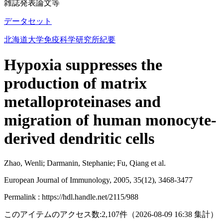
雑誌発表論文等
データセット
北海道大学免疫科学研究所紀要
Hypoxia suppresses the
production of matrix
metalloproteinases and
migration of human monocyte-
derived dendritic cells
Zhao, Wenli; Darmanin, Stephanie; Fu, Qiang et al.
European Journal of Immunology, 2005, 35(12), 3468-3477
Permalink : https://hdl.handle.net/2115/988
このアイテムのアクセス数:
2,107
件
（
2026-08-09
16:38 集計
）