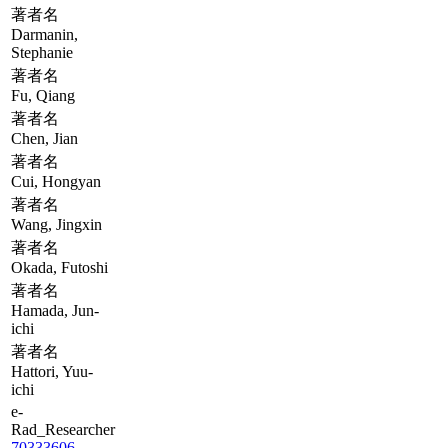
著者名
Darmanin,
Stephanie
著者名
Fu, Qiang
著者名
Chen, Jian
著者名
Cui, Hongyan
著者名
Wang, Jingxin
著者名
Okada, Futoshi
著者名
Hamada, Jun-
ichi
著者名
Hattori, Yuu-
ichi
e-
Rad_Researcher
70333606