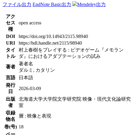
ファイル出力
EndNote Basic出力
Mendeley出力
アク
セス
open access
権
DOI
https://doi.org/10.14943/2115.98940
URI
https://hdl.handle.net/2115/98940
タイ
村上春樹をプレイする : ビデオゲーム『メモラン
トル
ダ』におけるアダプテーションの試み
著者名
著者
ダルミ, カタリン
言語
日本語
発行
2026-03-09
日
出版
北海道大学大学院文学研究院 映像・現代文化論研究
者
室
収録
層 : 映像と表現
物名
巻(号)
18
ペー