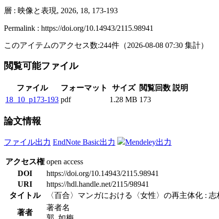
層 : 映像と表現, 2026, 18, 173-193
Permalink : https://doi.org/10.14943/2115.98941
このアイテムのアクセス数:
244
件
（
2026-08-08
07:30 集計
）
閲覧可能ファイル
ファイル
フォーマット
サイズ
閲覧回数
説明
18_10_p173-193
pdf
1.28 MB
173
論文情報
ファイル出力
EndNote Basic出力
Mendeley出力
アクセス権
open access
DOI
https://doi.org/10.14943/2115.98941
URI
https://hdl.handle.net/2115/98941
タイトル
〈百合〉マンガにおける〈女性〉の再主体化 : 
著者名
著者
郭, 如梅