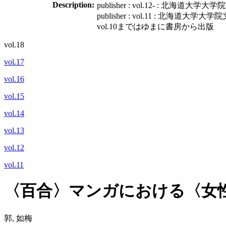
Description:
publisher : vol.12- : 北
publisher : vol.11 : 北海
vol.10まではゆまに書房から出版
vol.18
vol.17
vol.16
vol.15
vol.14
vol.13
vol.12
vol.11
〈百合〉マンガにおける〈女性
郭, 如梅