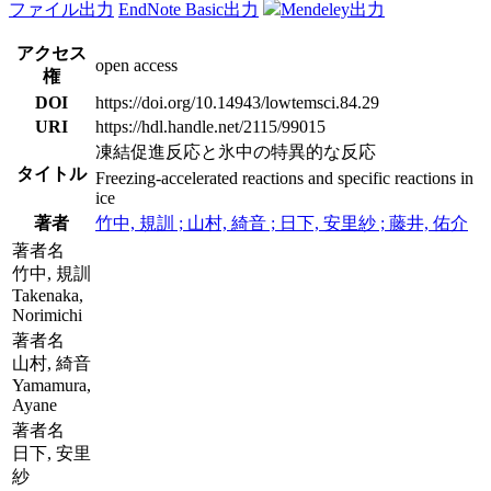
ファイル出力
EndNote Basic出力
Mendeley出力
アクセス
open access
権
DOI
https://doi.org/10.14943/lowtemsci.84.29
URI
https://hdl.handle.net/2115/99015
凍結促進反応と氷中の特異的な反応
タイトル
Freezing-accelerated reactions and specific reactions in
ice
著者
竹中, 規訓 ; 山村, 綺音 ; 日下, 安里紗 ; 藤井, 佑介
著者名
竹中, 規訓
Takenaka,
Norimichi
著者名
山村, 綺音
Yamamura,
Ayane
著者名
日下, 安里
紗