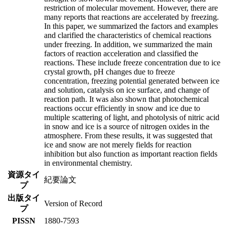
restriction of molecular movement. However, there are
many reports that reactions are accelerated by freezing.
In this paper, we summarized the factors and examples
and clarified the characteristics of chemical reactions
under freezing. In addition, we summarized the main
factors of reaction acceleration and classified the
reactions. These include freeze concentration due to ice
crystal growth, pH changes due to freeze
concentration, freezing potential generated between ice
and solution, catalysis on ice surface, and change of
reaction path. It was also shown that photochemical
reactions occur efficiently in snow and ice due to
multiple scattering of light, and photolysis of nitric acid
in snow and ice is a source of nitrogen oxides in the
atmosphere. From these results, it was suggested that
ice and snow are not merely fields for reaction
inhibition but also function as important reaction fields
in environmental chemistry.
資源タイ
紀要論文
プ
出版タイ
Version of Record
プ
PISSN
1880-7593