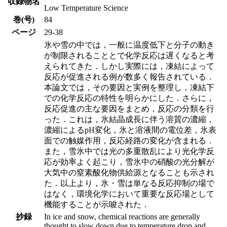
収録物名
Low Temperature Science
巻(号)
84
ページ
29-38
氷や雪の中では，一般に温度低下と分子の動き
が制限されることとで化学反応は遅くなると考
えられてきた．しかし実際には，凍結によって
反応が促進される例が数多く報告されている．
本論文では，その要因と実例を整理し，凍結下
での化学反応の特性を明らかにした．さらに，
反応促進の主な要因をまとめ，反応の分類を行
った．これは，氷結晶成長に伴う溶質の濃縮，
濃縮によるpH変化，氷と溶液間の電位差，氷表
面での触媒作用，反応経路の変化が含まれる．
また，雪氷中では光の多重散乱により光化学反
応が効率よく起こり，雪氷中の硝酸の光分解が
大気中の窒素酸化物供給源となることも示され
た．以上より，氷・雪は単なる反応抑制の場で
はなく，環境化学において重要な反応場として
機能することが示唆された．
抄録
In ice and snow, chemical reactions are generally
thought to slow down due to temperature drop and