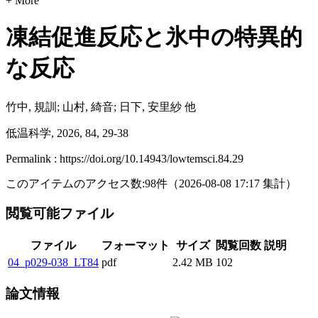
+ More
凍結促進反応と氷中の特異的
な反応
竹中, 規訓; 山村, 綺音; 日下, 安里紗 他
低温科学, 2026, 84, 29-38
Permalink : https://doi.org/10.14943/lowtemsci.84.29
このアイテムのアクセス数:
98
件
（
2026-08-08
17:17 集計
）
閲覧可能ファイル
ファイル
フォーマット
サイズ
閲覧回数
説明
04_p029-038_LT84
pdf
2.42 MB
102
論文情報