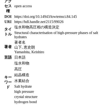
アク
セス
open access
権
DOI
https://doi.org/10.14943/lowtemsci.84.145
URI
https://hdl.handle.net/2115/99026
塩水和物高圧相の構造決定
タイ
Structural characterisation of high-pressure phases of salt
トル
hydrates
著者名
著者
山下, 恵史朗
Yamashita, Keishiro
言語
日本語
塩水和物
高圧
結晶構造
キー
水素結合
ワー
Salt hydrate
ド
high pressure
crystal structure
hydrogen bond