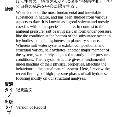
は近年発見，構造決定された塩水和物高圧相につい
て自身の成果を中心に紹介する．
抄録
Water is one of the most fundamental and inevitable
substances in nature, and has been studied from various
aspects to date. It is known as a good solvent and mostly
coexists with ionic species in nature. In contrast to the
ambient pressure, salt-bearing ice can form under pressure,
like the condition at the bottom of the subsurface ocean in
icy bodies, stimulating interest in planetary science.
Whereas salt-water systems exhibit compositional and
structural variety, salt hydrates, another major member of
the system, were rarely subjected to study under pressured
conditions. Their crystal structure gives a fundamental
understanding of their physical properties, affecting the
behaviour in the actual natural system. Here, I review the
recent findings of high-pressure phases of salt hydrates,
focusing mostly on our structural analyses.
資源
タイ
紀要論文
プ
出版
タイ
Version of Record
プ