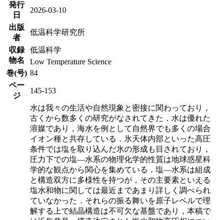
発行
2026-03-10
日
出版
低温科学研究所
者
収録
低温科学
物名
Low Temperature Science
巻(号)
84
ペー
145-153
ジ
水は我々の生活や自然現象と密接に関わっており，
古くから数多くの研究がなされてきた．水は優れた
溶媒であり，海水を例として自然界でも多くの場合
イオン種と共存している．氷天体内部といった高圧
条件では塩を取り込んだ氷の形成も目されており，
圧力下での塩―水系の物理化学的性質は地球惑星科
学的な観点から関心を集めている．塩―水系は組成
と構造双方に多様性を持つが，その主要素といえる
塩水和物に関しては最近まであまり詳しく調べられ
ていなかった．それらの振る舞いを原子レベルで理
解する上で結晶構造は不可欠な基盤であり，本稿で