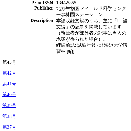
Print ISSN:
1344-5855
Publisher:
北方生物圏フィールド科学センタ
ー森林圏ステーション
Description:
本誌収録文献のうち、主に「I．論
文編」の記事を掲載しています
（執筆者が部外者の記事は当人の
承諾が得られた場合）。
継続前誌: 試験年報 / 北海道大学演
習林 [編]
第43号
第42号
第41号
第40号
第39号
第38号
第37号