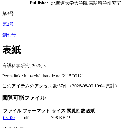
Publisher:
北海道大学大学院 言語科学研究室
第3号
第2号
創刊号
表紙
言語科学研究, 2026, 3
Permalink : https://hdl.handle.net/2115/99121
このアイテムのアクセス数:
37
件
（
2026-08-09
19:04 集計
）
閲覧可能ファイル
ファイル
フォーマット
サイズ
閲覧回数
説明
03_00
pdf
398 KB
19