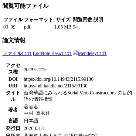
閲覧可能ファイル
ファイル
フォーマット
サイズ
閲覧回数
説明
03_09
pdf
1.05 MB
94
論文情報
ファイル出力
EndNote Basic出力
Mendeley出力
アクセ
open access
ス権
DOI
https://doi.org/10.14943/2115.99130
URI
https://hdl.handle.net/2115/99130
タイト
台湾華語にみられるSerial Verb Constructions の目的
ル
語の情報構造
著者名
著者
中村, 真衣佳
言語
日本語
発行日
2026-03-31
出版者
北海道大学大学院 言語科学研究室