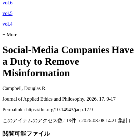
vol.6
vol.5
vol.4
+ More
Social-Media Companies Have
a Duty to Remove
Misinformation
Campbell, Douglas R.
Journal of Applied Ethics and Philosophy, 2026, 17, 9-17
Permalink : https://doi.org/10.14943/jaep.17.9
このアイテムのアクセス数:
119
件
（
2026-08-08
14:21 集計
）
閲覧可能ファイル