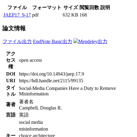
ファイル
フォーマット
サイズ
閲覧回数
説明
JAEP17_9-17
pdf
632 KB
168
論文情報
ファイル出力
EndNote Basic出力
Mendeley出力
アク
セス
open access
権
DOI
https://doi.org/10.14943/jaep.17.9
URI
https://hdl.handle.net/2115/99135
タイ
Social-Media Companies Have a Duty to Remove
Misinformation
トル
著者名
著者
Campbell, Douglas R.
言語
英語
social media
misinformation
キー
choice architecture