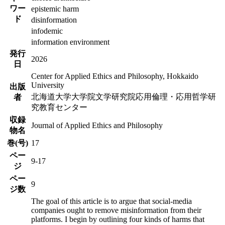
ワー
epistemic harm
ド
disinformation
infodemic
information environment
発行
2026
日
Center for Applied Ethics and Philosophy, Hokkaido
University
出版
北海道大学大学院文学研究院応用倫理・応用哲学研
者
究教育センター
収録
Journal of Applied Ethics and Philosophy
物名
巻(号)
17
ペー
9-17
ジ
ペー
9
ジ数
The goal of this article is to argue that social-media
companies ought to remove misinformation from their
platforms. I begin by outlining four kinds of harms that