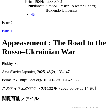
Print ISSN:
0288-3503
Publisher:
Slavic-Eurasian Research Center,
Hokkaido University
46
Issue 2
Issue 1
Appeasement : The Road to the
Russo–Ukrainian War
Plokhy, Serhii
Acta Slavica Iaponica, 2025, 46(2), 133-147
Permalink : https://doi.org/10.14943/ASI.46-2.133
このアイテムのアクセス数:
32
件
（
2026-08-09
03:14 集計
）
閲覧可能ファイル