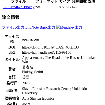
ファイル
フォーマット
サイズ
閲覧回数
説明
07_Acta46-2_Plokhy
pdf
897 KB
472
論文情報
ファイル出力
EndNote Basic出力
Mendeley出力
アクセス
open access
権
DOI
https://doi.org/10.14943/ASI.46-2.133
URI
https://hdl.handle.net/2115/99150
Appeasement : The Road to the Russo–Ukrainian
タイトル
War
著者名
著者
Plokhy, Serhii
言語
英語
発行日
2025
Slavic-Eurasian Research Center, Hokkaido
出版者
University
収録物名
Acta Slavica Iaponica
巻(号)
46(2)