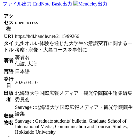
ファイル出力
EndNote Basic出力
Mendeley出力
アク
セス
open access
権
URI
https://hdl.handle.net/2115/99266
タイ
九州オルレ体験を通じた大学生の意識変容に関する一
トル
考察 : 宗像・大島コースを事例に
著者名
著者
仙波, 大海
言語
日本語
発行
2026-03-10
日
出版
北海道大学国際広報メディア・観光学院院生論集編集
者
委員会
Sauvage : 北海道大学国際広報メディア・観光学院院生
論集
収録
Sauvage : Graduate students' bulletin, Graduate School of
物名
International Media, Communication and Tourism Studies,
Hokkaido University