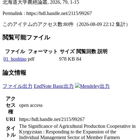
北海道大学農經論叢, 2026, 79, 1-15
Permalink : https://hdl.handle.net/2115/99267
このアイテムのアクセス数:
80
件
（
2026-08-09
22:12 集計
）
閲覧可能ファイル
ファイル
フォーマット
サイズ
閲覧回数
説明
01_hoshino
pdf
978 KB
84
論文情報
ファイル出力
EndNote Basic出力
Mendeley出力
アク
セス
open access
権
URI
https://hdl.handle.net/2115/99267
The Significance of Agricultural Production Cooperative in
タイ
Kyrgyzstan : Responding to the Expansion of the
トル
Individual Management Sector of Member Farmers