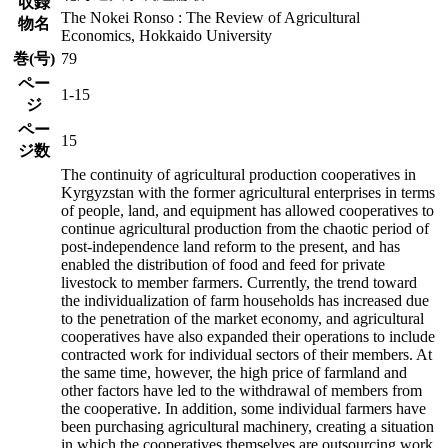
収録
The Nokei Ronso : The Review of Agricultural
物名
Economics, Hokkaido University
巻(号)
79
ペー
1-15
ジ
ペー
15
ジ数
The continuity of agricultural production cooperatives in
Kyrgyzstan with the former agricultural enterprises in terms
of people, land, and equipment has allowed cooperatives to
continue agricultural production from the chaotic period of
post-independence land reform to the present, and has
enabled the distribution of food and feed for private
livestock to member farmers. Currently, the trend toward
the individualization of farm households has increased due
to the penetration of the market economy, and agricultural
cooperatives have also expanded their operations to include
contracted work for individual sectors of their members. At
the same time, however, the high price of farmland and
other factors have led to the withdrawal of members from
the cooperative. In addition, some individual farmers have
been purchasing agricultural machinery, creating a situation
in which the cooperatives themselves are outsourcing work