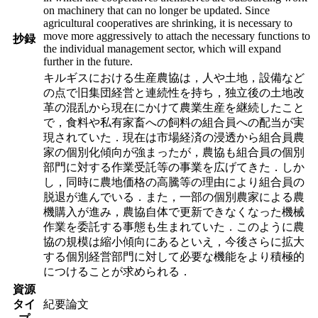
on machinery that can no longer be updated. Since
agricultural cooperatives are shrinking, it is necessary to
move more aggressively to attach the necessary functions to
抄録
the individual management sector, which will expand
further in the future.
キルギスにおける生産農協は，人や土地，設備など
の点で旧集団経営と連続性を持ち，独立後の土地改
革の混乱から現在にかけて農業生産を継続したこと
で，食料や私有家畜への飼料の組合員への配当が実
現されていた．現在は市場経済の浸透から組合員農
家の個別化傾向が強まったが，農協も組合員の個別
部門に対する作業受託等の事業を広げてきた．しか
し，同時に農地価格の高騰等の理由により組合員の
脱退が進んでいる．また，一部の個別農家による農
機購入が進み，農協自体で更新できなくなった機械
作業を委託する事態も生まれていた．このように農
協の規模は縮小傾向にあるといえ，今後さらに拡大
する個別経営部門に対して必要な機能をより積極的
につけることが求められる．
資源
タイ
紀要論文