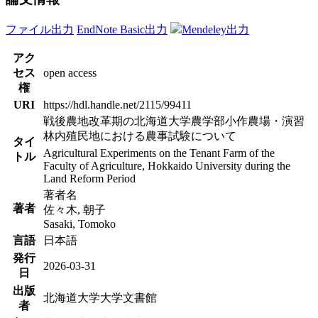
ファイル出力
EndNote Basic出力
Mendeley出力
アク
セス
open access
権
URI
https://hdl.handle.net/2115/99411
戦後農地改革期の北海道大学農学部小作農場・演習
林内殖民地における農事試験について
タイ
Agricultural Experiments on the Tenant Farm of the
トル
Faculty of Agriculture, Hokkaido University during the
Land Reform Period
著者名
著者
佐々木, 朝子
Sasaki, Tomoko
言語
日本語
発行
2026-03-31
日
出版
北海道大学大学文書館
者