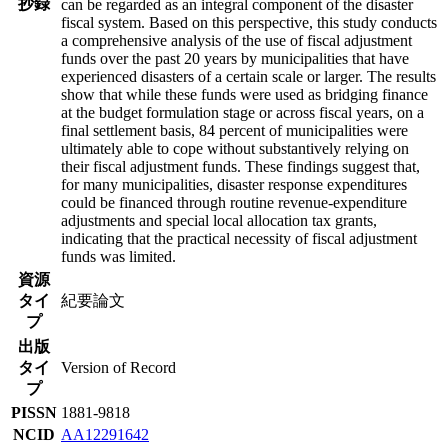
抄録
can be regarded as an integral component of the disaster
fiscal system. Based on this perspective, this study conducts
a comprehensive analysis of the use of fiscal adjustment
funds over the past 20 years by municipalities that have
experienced disasters of a certain scale or larger. The results
show that while these funds were used as bridging finance
at the budget formulation stage or across fiscal years, on a
final settlement basis, 84 percent of municipalities were
ultimately able to cope without substantively relying on
their fiscal adjustment funds. These findings suggest that,
for many municipalities, disaster response expenditures
could be financed through routine revenue-expenditure
adjustments and special local allocation tax grants,
indicating that the practical necessity of fiscal adjustment
funds was limited.
資源
タイ
紀要論文
プ
出版
タイ
Version of Record
プ
PISSN
1881-9818
NCID
AA12291642