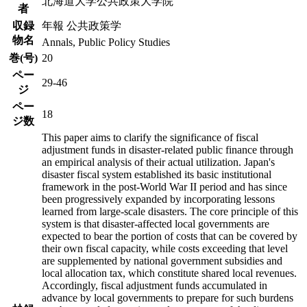
北海道大学公共政策大学院
者
収録
年報 公共政策学
物名
Annals, Public Policy Studies
巻(号)
20
ペー
29-46
ジ
ペー
18
ジ数
This paper aims to clarify the significance of fiscal
adjustment funds in disaster-related public finance through
an empirical analysis of their actual utilization. Japan's
disaster fiscal system established its basic institutional
framework in the post-World War II period and has since
been progressively expanded by incorporating lessons
learned from large-scale disasters. The core principle of this
system is that disaster-affected local governments are
expected to bear the portion of costs that can be covered by
their own fiscal capacity, while costs exceeding that level
are supplemented by national government subsidies and
local allocation tax, which constitute shared local revenues.
Accordingly, fiscal adjustment funds accumulated in
advance by local governments to prepare for such burdens