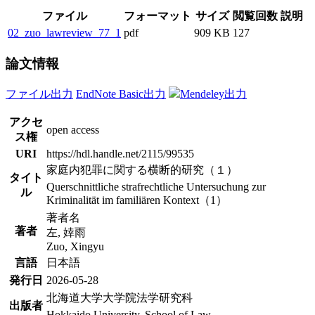
ファイル
フォーマット
サイズ
閲覧回数
説明
02_zuo_lawreview_77_1
pdf
909 KB
127
論文情報
ファイル出力
EndNote Basic出力
Mendeley出力
アクセ
open access
ス権
URI
https://hdl.handle.net/2115/99535
家庭内犯罪に関する横断的研究（１）
タイト
Querschnittliche strafrechtliche Untersuchung zur
ル
Kriminalität im familiären Kontext（1）
著者名
著者
左, 婞雨
Zuo, Xingyu
言語
日本語
発行日
2026-05-28
北海道大学大学院法学研究科
出版者
Hokkaido University, School of Law