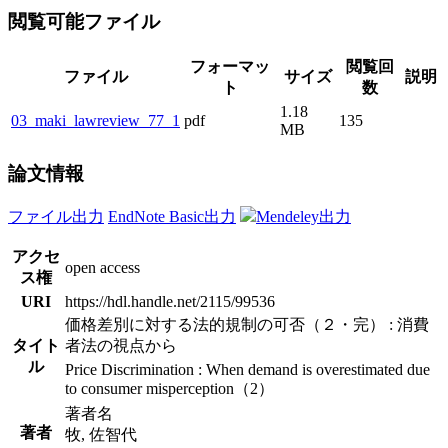
閲覧可能ファイル
フォーマッ
閲覧回
ファイル
サイズ
説明
ト
数
1.18
03_maki_lawreview_77_1
pdf
135
MB
論文情報
ファイル出力
EndNote Basic出力
Mendeley出力
アクセ
open access
ス権
URI
https://hdl.handle.net/2115/99536
価格差別に対する法的規制の可否（２・完） : 消費
タイト
者法の視点から
ル
Price Discrimination : When demand is overestimated due
to consumer misperception（2）
著者名
著者
牧, 佐智代