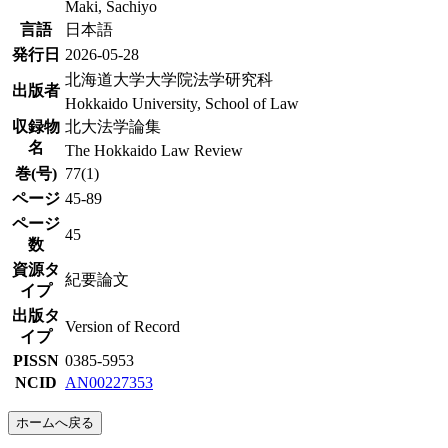
Maki, Sachiyo
言語
日本語
発行日
2026-05-28
北海道大学大学院法学研究科
出版者
Hokkaido University, School of Law
収録物
北大法学論集
名
The Hokkaido Law Review
巻(号)
77(1)
ページ
45-89
ページ
45
数
資源タ
紀要論文
イプ
出版タ
Version of Record
イプ
PISSN
0385-5953
NCID
AN00227353
ホームへ戻る