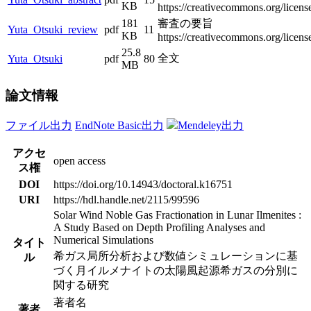
KB
https://creativecommons.org/licens
181
審査の要旨
Yuta_Otsuki_review
pdf
11
KB
https://creativecommons.org/licens
25.8
全文
Yuta_Otsuki
pdf
80
MB
論文情報
ファイル出力
EndNote Basic出力
Mendeley出力
アクセ
open access
ス権
DOI
https://doi.org/10.14943/doctoral.k16751
URI
https://hdl.handle.net/2115/99596
Solar Wind Noble Gas Fractionation in Lunar Ilmenites :
A Study Based on Depth Profiling Analyses and
Numerical Simulations
タイト
希ガス局所分析および数値シミュレーションに基
ル
づく月イルメナイトの太陽風起源希ガスの分別に
関する研究
著者名
著者