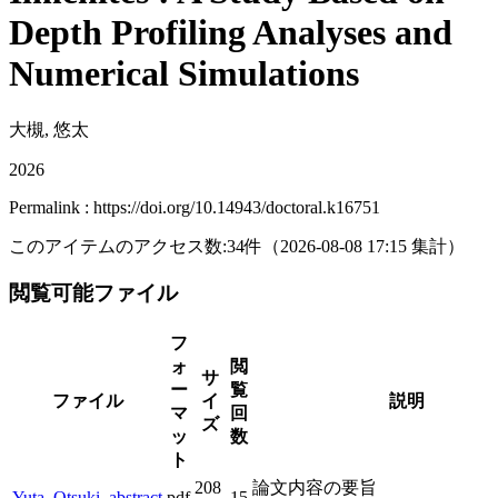
Depth Profiling Analyses and
Numerical Simulations
大槻, 悠太
2026
Permalink : https://doi.org/10.14943/doctoral.k16751
このアイテムのアクセス数:
34
件
（
2026-08-08
17:15 集計
）
閲覧可能ファイル
フ
ォ
閲
サ
ー
覧
ファイル
イ
説明
マ
回
ズ
ッ
数
ト
208
論文内容の要旨
Yuta_Otsuki_abstract
pdf
15