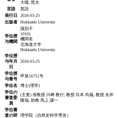
大槻, 悠太
言語
英語
発行日
2026-03-25
出版者
Hokkaido University
識別子
10101
学位授
機関名
与機関
北海道大学
Hokkaido University
学位授
与年月
2026-03-25
日
学位授
甲第16751号
与番号
学位名
博士(理学)
学位の
(主査) 准教授 川﨑 教行, 教授 圦本 尚義, 教授 永井
審査委
隆哉, 助教 馬上 謙一
員
学位審
査の研
理学院（自然史科学専攻）