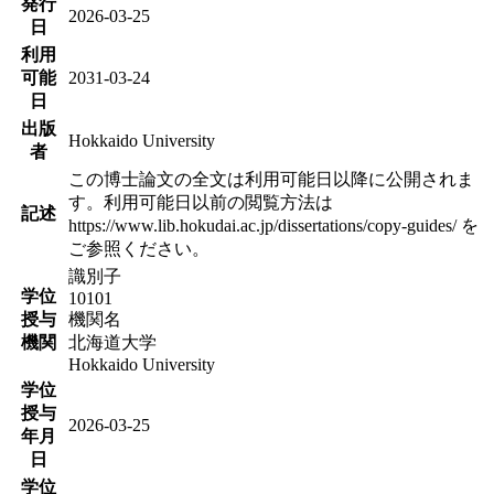
発行
2026-03-25
日
利用
可能
2031-03-24
日
出版
Hokkaido University
者
この博士論文の全文は利用可能日以降に公開されま
す。利用可能日以前の閲覧方法は
記述
https://www.lib.hokudai.ac.jp/dissertations/copy-guides/ を
ご参照ください。
識別子
学位
10101
授与
機関名
機関
北海道大学
Hokkaido University
学位
授与
2026-03-25
年月
日
学位