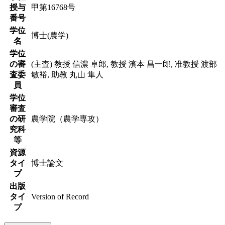
授与
甲第16768号
番号
学位
博士(農学)
名
学位
の審
(主査) 教授 信濃 卓郎, 教授 濱本 昌一郎, 准教授 渡部
査委
敏裕, 助教 丸山 隼人
員
学位
審査
の研
農学院（農学専攻）
究科
等
資源
タイ
博士論文
プ
出版
タイ
Version of Record
プ