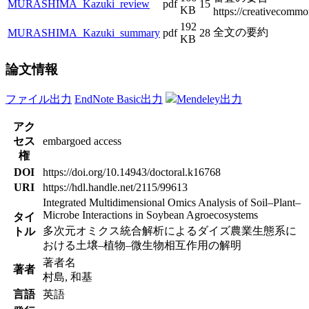
MURASHIMA_Kazuki_review
pdf
15
KB
https://creativecommon
192
全文の要約
MURASHIMA_Kazuki_summary
pdf
28
KB
論文情報
ファイル出力
EndNote Basic出力
Mendeley出力
アク
セス
embargoed access
権
DOI
https://doi.org/10.14943/doctoral.k16768
URI
https://hdl.handle.net/2115/99613
Integrated Multidimensional Omics Analysis of Soil–Plant–
Microbe Interactions in Soybean Agroecosystems
タイ
多次元オミクス統合解析によるダイズ農業生態系に
トル
おける土壌–植物–微生物相互作用の解明
著者名
著者
村島, 和基
言語
英語