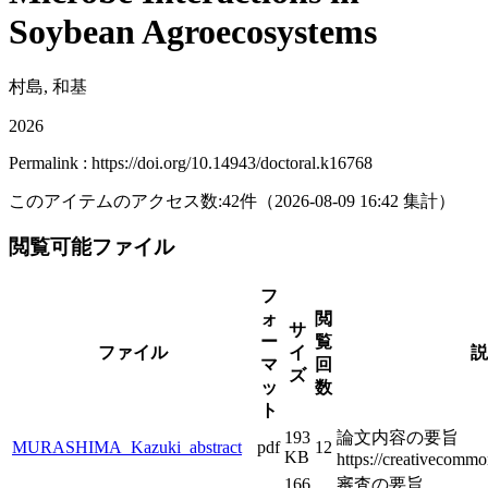
Soybean Agroecosystems
村島, 和基
2026
Permalink : https://doi.org/10.14943/doctoral.k16768
このアイテムのアクセス数:
42
件
（
2026-08-09
16:42 集計
）
閲覧可能ファイル
フ
ォ
閲
サ
ー
覧
ファイル
イ
説
マ
回
ズ
ッ
数
ト
193
論文内容の要旨
MURASHIMA_Kazuki_abstract
pdf
12
KB
https://creativecommon
166
審査の要旨