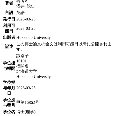
著者名
著者
酒井, 聡史
言語
英語
発行日
2026-03-25
利用可
2027-03-25
能日
出版者
Hokkaido University
この博士論文の全文は利用可能日以降に公開されま
記述
す。
識別子
10101
学位授
機関名
与機関
北海道大学
Hokkaido University
学位授
与年月
2026-03-25
日
学位授
甲第16862号
与番号
学位名
博士(理学)