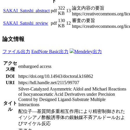
ト
322
論文内容の要旨
SAKAI_Satoshi_abstract
pdf
13
KB
https://creativecommons.org/lic
130
審査の要旨
SAKAI_Satoshi_review
pdf
12
KB
https://creativecommons.org/lic
論文情報
ファイル出力
EndNote Basic出力
Mendeley出力
アクセ
embargoed access
ス権
DOI
https://doi.org/10.14943/doctoral.k16862
URI
https://hdl.handle.net/2115/99707
Silver-Catalyzed Asymmetric Aldol and Michael Reactions
of Isocyanoacetatic Acid Derivatives under Precision
Control by Designed Ligand-Substrate Multiple
タイト
Interactions
ル
配位子―基質間多重相互作用により精密制御された
イソシアノ酢酸誘導体の銀触媒不斉アルドールおよ
びマイケル反応