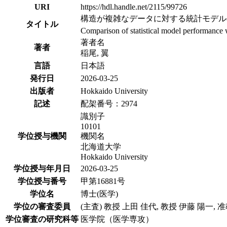
URI
https://hdl.handle.net/2115/99726
構造が複雑なデータに対する統計モデル
タイトル
Comparison of statistical model performance w
著者名
著者
稲尾, 翼
言語
日本語
発行日
2026-03-25
出版者
Hokkaido University
記述
配架番号：2974
識別子
10101
学位授与機関
機関名
北海道大学
Hokkaido University
学位授与年月日
2026-03-25
学位授与番号
甲第16881号
学位名
博士(医学)
学位の審査委員
(主査) 教授 上田 佳代, 教授 伊藤 陽一, 
学位審査の研究科等
医学院（医学専攻）