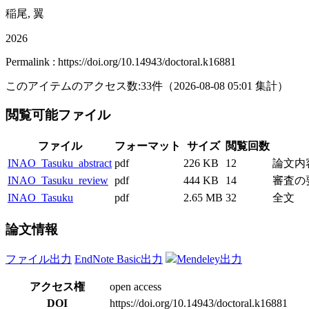
稲尾, 翼
2026
Permalink : https://doi.org/10.14943/doctoral.k16881
このアイテムのアクセス数:
33
件
（
2026-08-08
05:01 集計
）
閲覧可能ファイル
ファイル
フォーマット
サイズ
閲覧回数
INAO_Tasuku_abstract
pdf
226 KB
12
論文内容の要
INAO_Tasuku_review
pdf
444 KB
14
審査の要旨 h
INAO_Tasuku
pdf
2.65 MB
32
全文
論文情報
ファイル出力
EndNote Basic出力
Mendeley出力
アクセス権
open access
DOI
https://doi.org/10.14943/doctoral.k16881